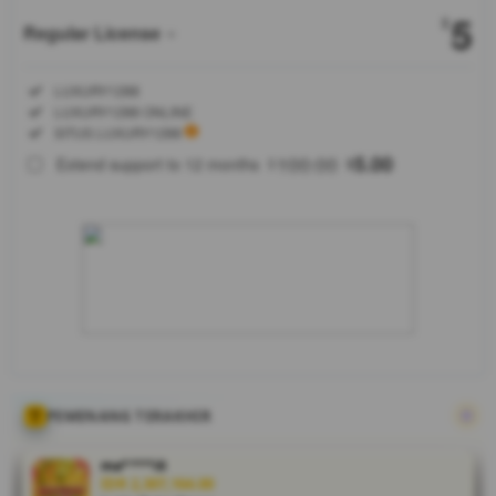
5
$
Regular License
Regular
Included:
LUXURY1288
License
Included:
LUXURY1288 ONLINE
SELECTED
Included:
SITUS LUXURY1288
88
$
100.00
5.00
Extend support to 12 months
$
$
LUXURY1288
:
menyediakan
permainan
game online
terbaru
dengan
akses mudah
nyaman dan
aman bagi
para pemain
PEMENANG TERAKHIR
game online
recomendasi
ma****i0
juga buat
IDR 2,307,164.00