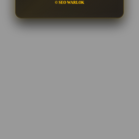
© SEO WARLOK